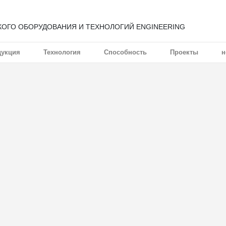
▶ РУССКИЙ
АЙТ BAPC
дукция
Технология
Способность
Проекты
н