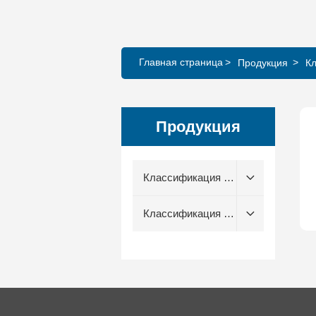
Главная страница
Продукция
К
Продукция
Классификация по
типам клапанов
Классификация по
отрасли
применения