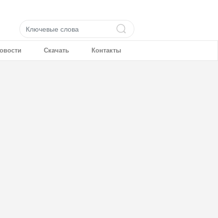
▶
FRANCAIS
▶
عربي
▶ 中文 ▶
ENGLISH
овости
Скачать
Контакты